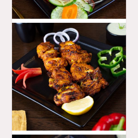
46
QAR
42
QAR