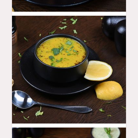
18
QAR
15
QAR