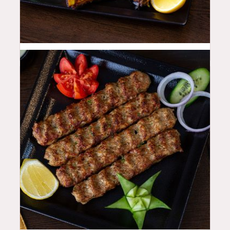
55
QAR
48
QAR