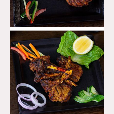
48
QAR
50
QAR