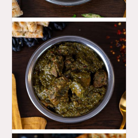
50
QAR
46
QAR