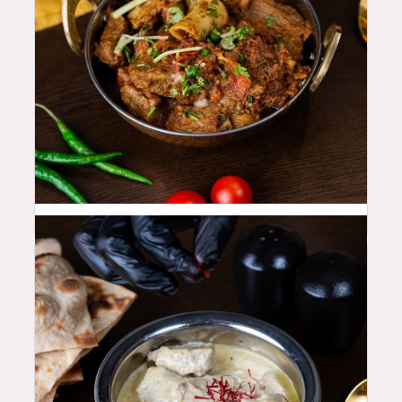
48
QAR