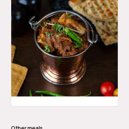
48
QAR
Other meals