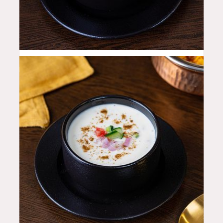
14
QAR
8
QAR