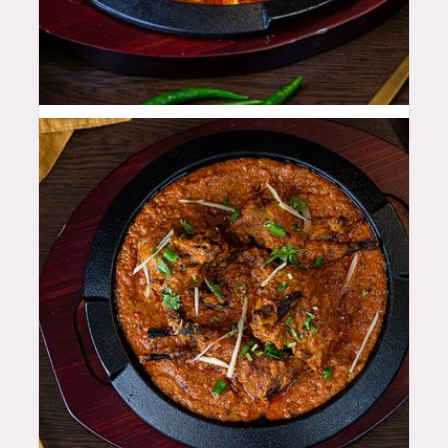
48
QAR
52
QAR