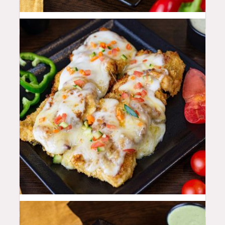
42
QAR
48
QAR