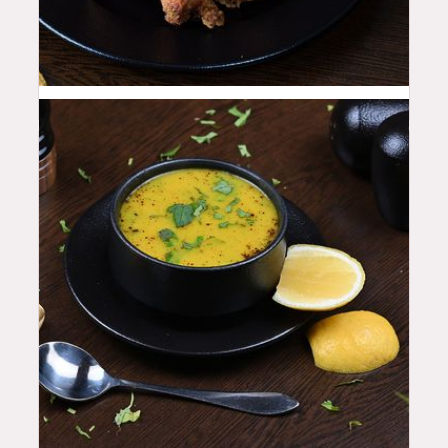
18
QAR
15
QAR