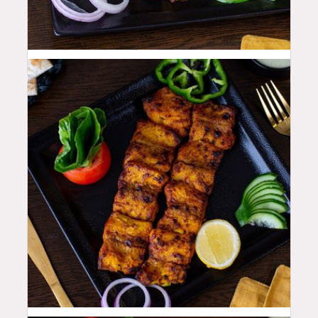
50
QAR
48
QAR