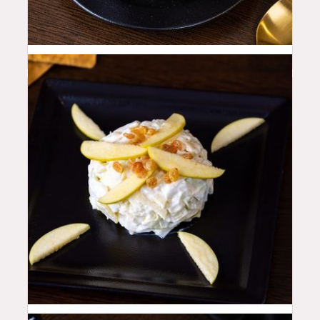
8
QAR
16
QAR