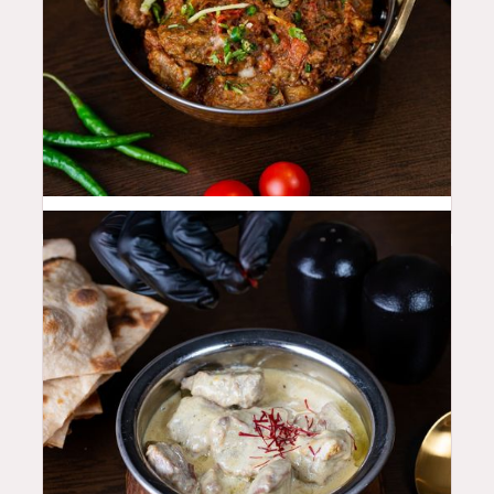
48
QAR