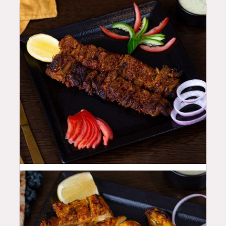
48
QAR