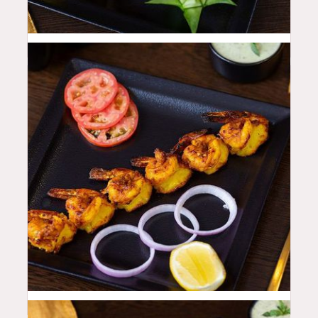
48
QAR
52
QAR