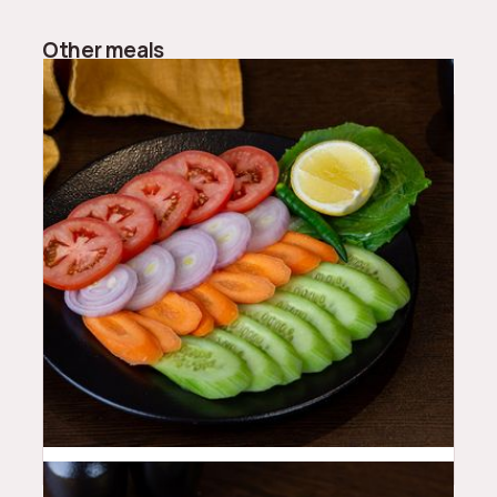
Other meals
10
QAR