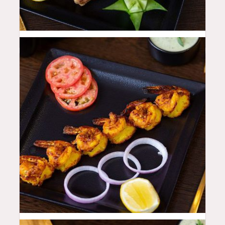
48
QAR
52
QAR