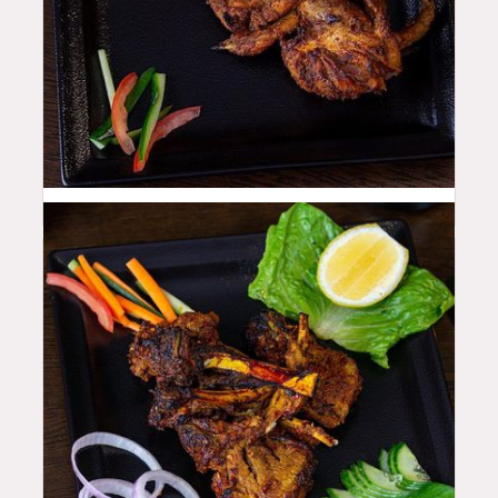
48
QAR