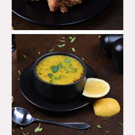
18
QAR
15
QAR