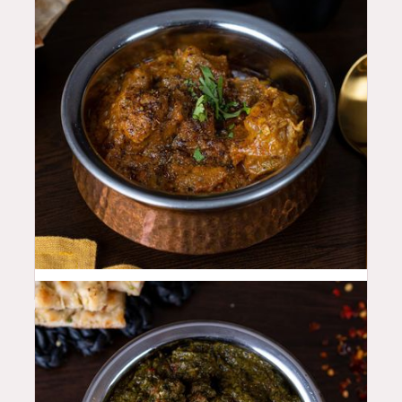
48
QAR