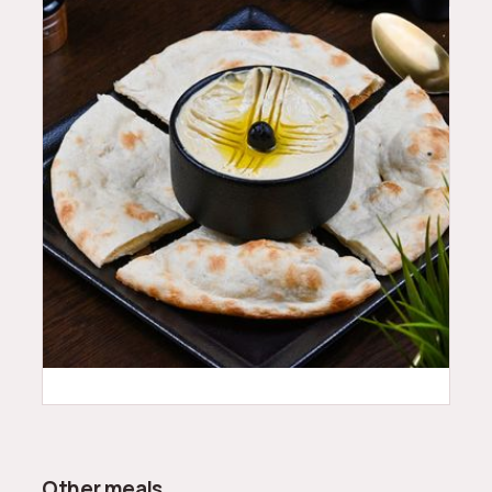
18
QAR
Other meals