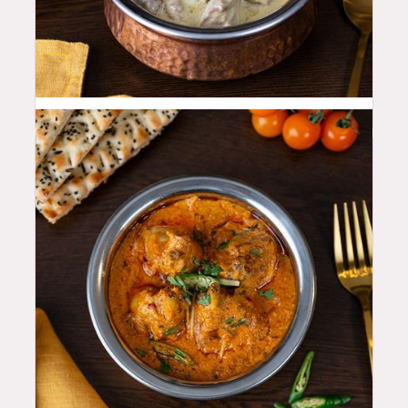
50
QAR
46
QAR