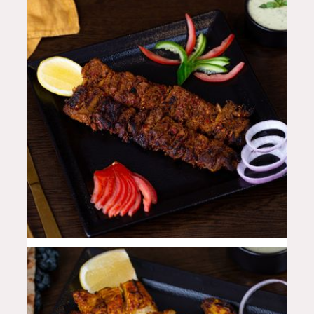
48
QAR