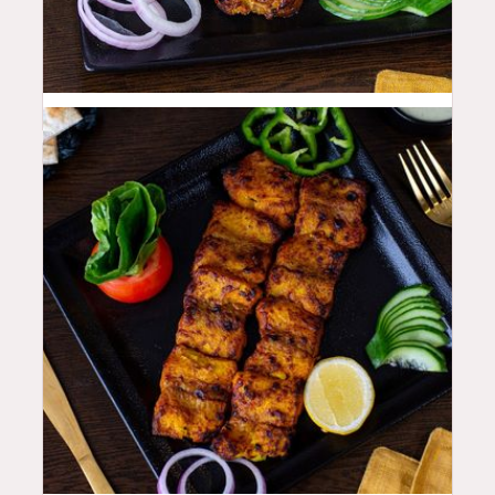
50
QAR
48
QAR