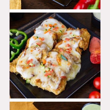
42
QAR
48
QAR