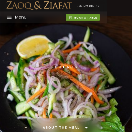
PREMIUM DINING
Menu
BOOK A TABLE
SALADS
ABOUT THE MEAL