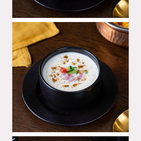
12
QAR
8
QAR