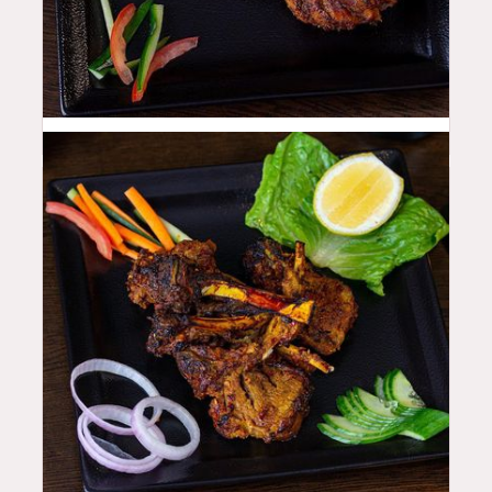
48
QAR
50
QAR