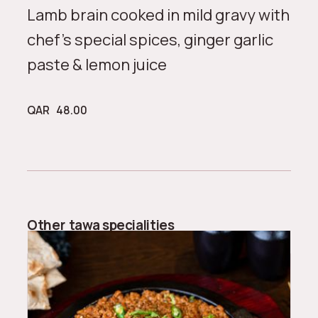
Lamb brain cooked in mild gravy with
chef’s special spices, ginger garlic
paste & lemon juice
QAR
48.00
Other
tawa specialities