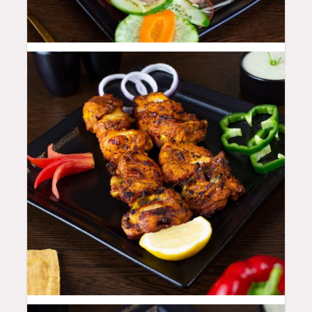
46
QAR
42
QAR