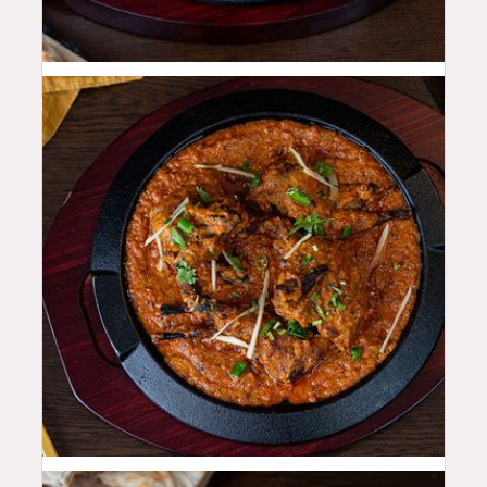
46
QAR
52
QAR