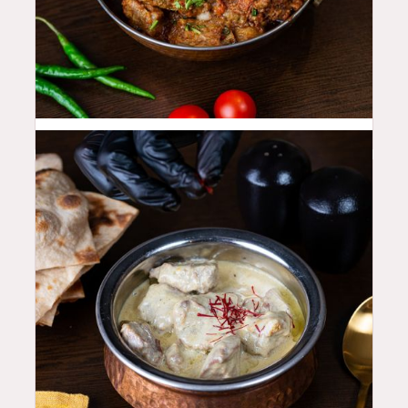
48
QAR