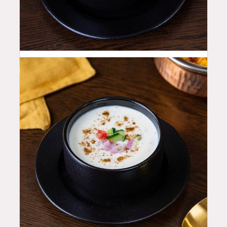
14
QAR
8
QAR