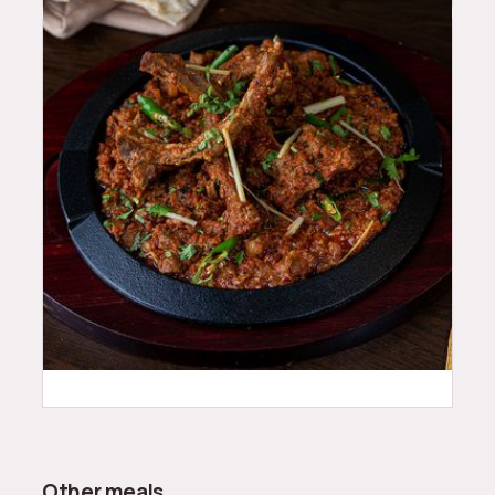
52
QAR
Other meals