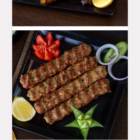
55
QAR
48
QAR