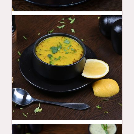
18
QAR
15
QAR