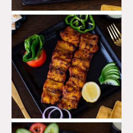
50
QAR
48
QAR