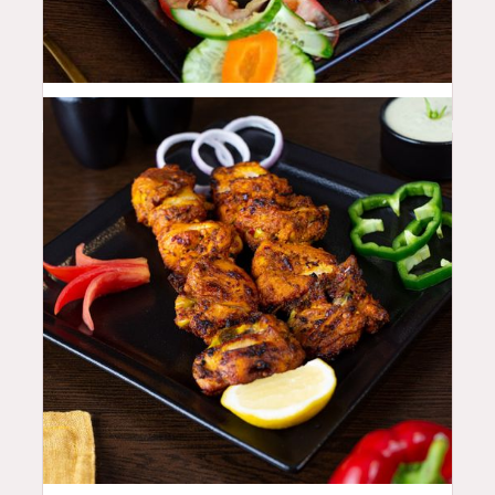
46
QAR
42
QAR