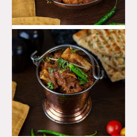
46
QAR
48
QAR