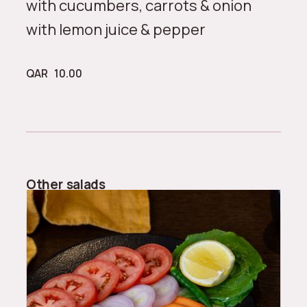
with cucumbers, carrots & onion
with lemon juice & pepper
QAR
10.00
Other
salads