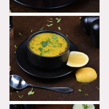
18
QAR
15
QAR