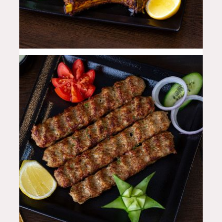
55
QAR
48
QAR