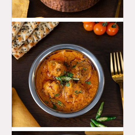
50
QAR
46
QAR