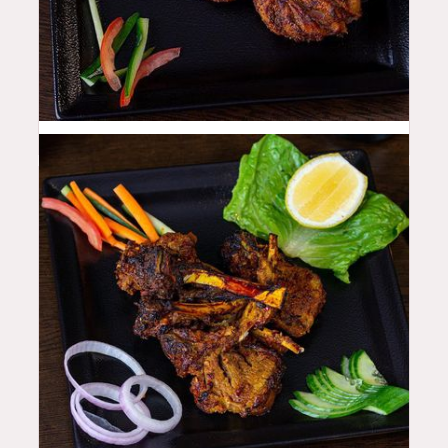
48
QAR