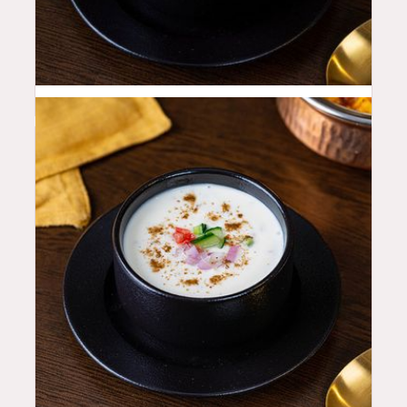
12
QAR
8
QAR