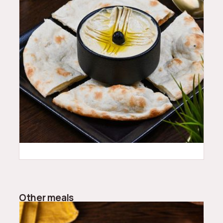
18
QAR
Other meals