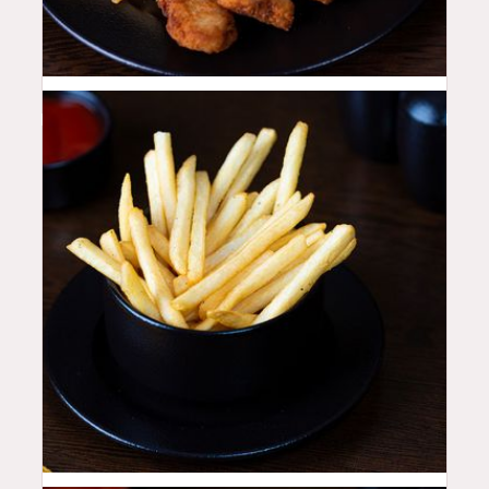
16
QAR
12
QAR