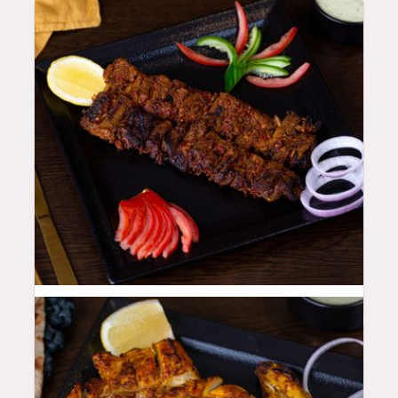
48
QAR