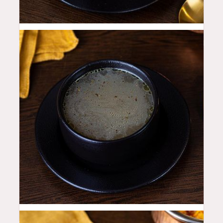
12
QAR
14
QAR