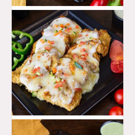
48
QAR