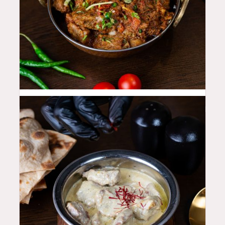
48
QAR