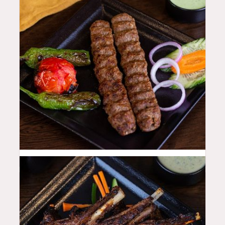
48
QAR