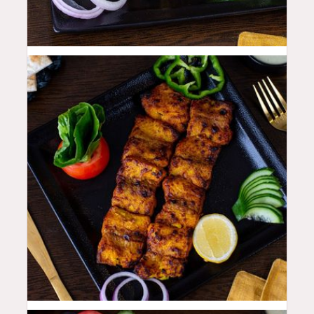
50
QAR
48
QAR