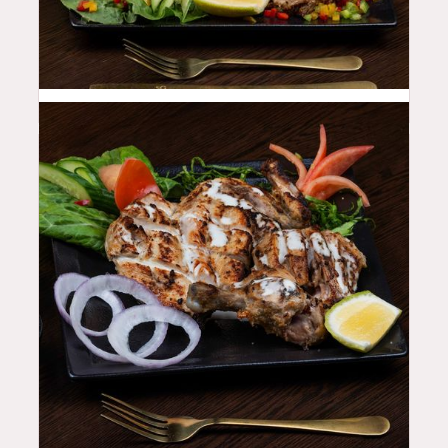
44
QAR
46
QAR