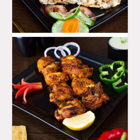
46
QAR
42
QAR