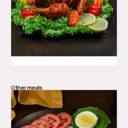
60
QAR
Other meals