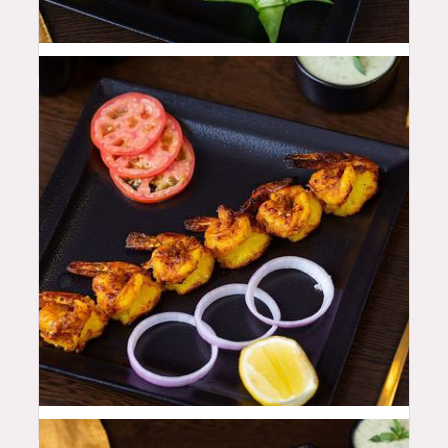
48
QAR
52
QAR