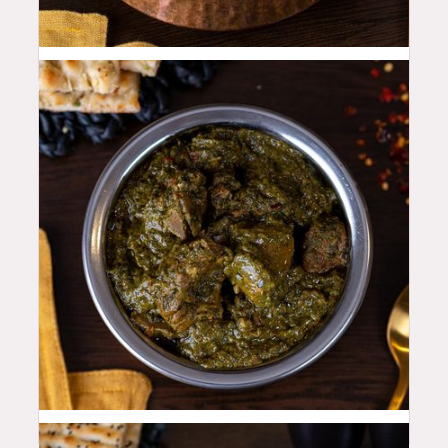
48
QAR
46
QAR