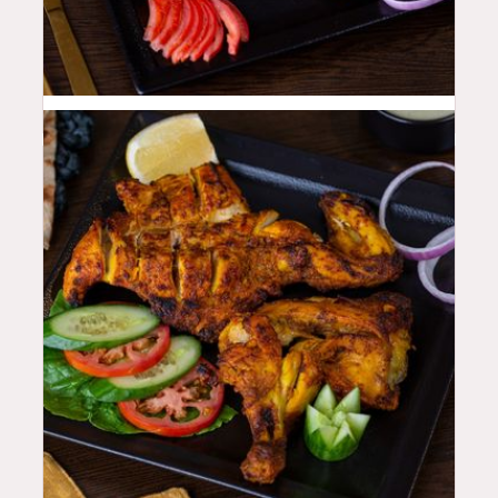
48
QAR
44
QAR