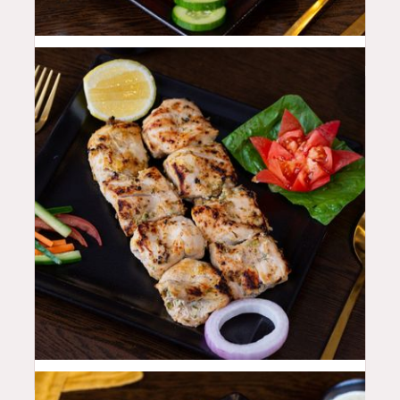
42
QAR
44
QAR