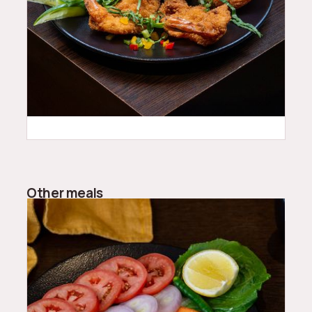
32
QAR
Other meals