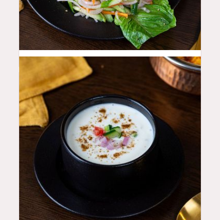
10
QAR
12
QAR