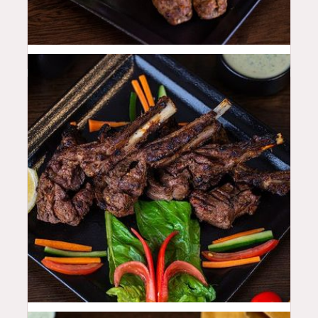
48
QAR
50
QAR