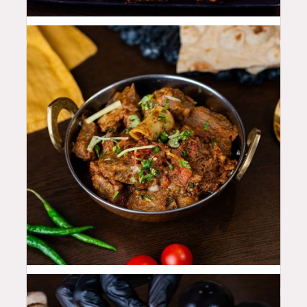
100
QAR
48
QAR