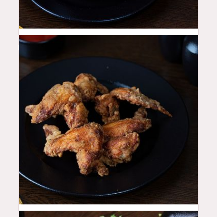
12
QAR
18
QAR